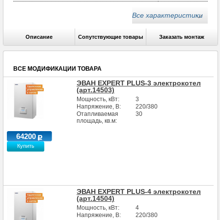
Габариты (ГхШхВ), мм
280х382х741
Все характеристики
Кол-во ступеней мощности, кВт
3
Кол-во блоков ТЭН
-
Описание
Сопутствующие товары
Заказать монтаж
Способ монтажа
настенный
ВСЕ МОДИФИКАЦИИ ТОВАРА
ЭВАН EXPERT PLUS-3 электрокотел
(арт.14503)
Мощность, кВт:
3
Напряжение, В:
220/380
Отапливаемая
30
площадь, кв.м:
64200
Купить
ЭВАН EXPERT PLUS-4 электрокотел
(арт.14504)
Мощность, кВт:
4
Напряжение, В:
220/380