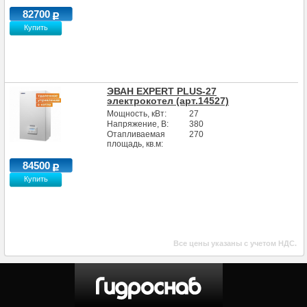
82700
Купить
ЭВАН EXPERT PLUS-27
электрокотел (арт.14527)
Мощность, кВт:
27
Напряжение, В:
380
Отапливаемая
270
площадь, кв.м:
84500
Купить
Все цены указаны с учетом НДС.