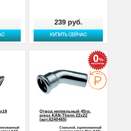
.
239 руб.
АС
КУПИТЬ СЕЙЧАС
8х18
Отвод ниппельный 45гр.
press KAN-Therm 22х22
(арт.6240465)
цинкованный
Стальной, оцинкованный
 отвод KAN-
снаружи отвод 45гр. KAN-