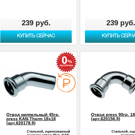
239 руб.
239 руб
КУПИТЬ СЕЙЧАС
КУПИТЬ СЕЙЧ
Отвод ниппельный 45гр.
Отвод press 90гр. 1
press KAN-Therm 18х18
(арт.620156.9)
(арт.620178.9)
Стальной, оцинкованный
Стальной, о
снаружи отвод 45гр. KAN-
снаружи