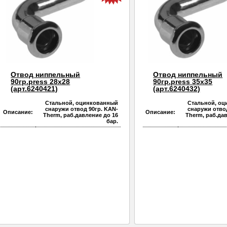
Отвод ниппельный
Отвод ниппельный
90гр.press 28х28
90гр.press 35х35
(арт.6240421)
(арт.6240432)
Стальной, оцинкованный
Стальной, о
снаружи отвод 90гр. KAN-
снаружи отво
Описание:
Описание:
Therm, раб.давление до 16
Therm, раб.да
бар.