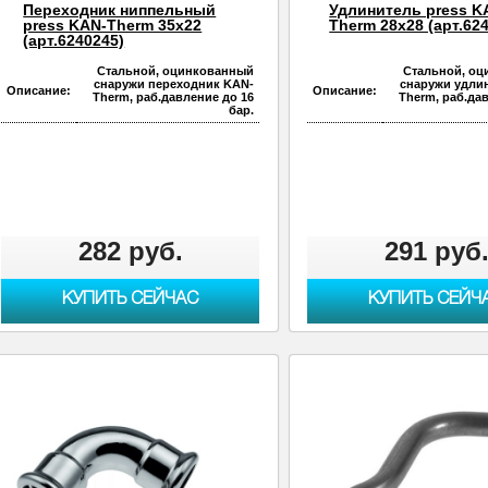
Переходник ниппельный
Удлинитель press K
press KAN-Therm 35х22
Therm 28х28 (арт.62
(арт.6240245)
Стальной, оцинкованный
Стальной, о
снаружи переходник KAN-
снаружи удли
Описание:
Описание:
Therm, раб.давление до 16
Therm, раб.да
бар.
282 руб.
291 руб
КУПИТЬ СЕЙЧАС
КУПИТЬ СЕЙЧ