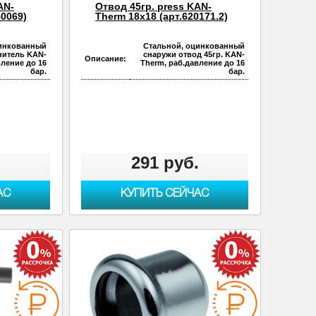
AN-
Отвод 45гр. press KAN-
40069)
Therm 18х18 (арт.620171.2)
цинкованный
Стальной, оцинкованный
нитель KAN-
снаружи отвод 45гр. KAN-
Описание:
вление до 16
Therm, раб.давление до 16
бар.
бар.
.
291 руб.
АС
КУПИТЬ СЕЙЧАС