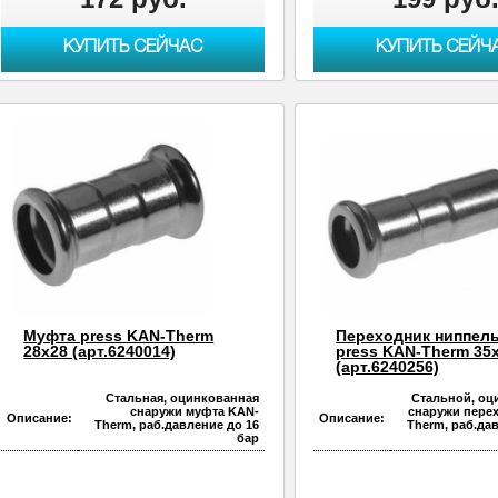
КУПИТЬ СЕЙЧАС
КУПИТЬ СЕЙЧ
Муфта press KAN-Therm
Переходник ниппел
28х28 (арт.6240014)
press KAN-Therm 35
(арт.6240256)
Стальная, оцинкованная
Стальной, о
снаружи муфта KAN-
снаружи пере
Описание:
Описание:
Therm, раб.давление до 16
Therm, раб.да
бар