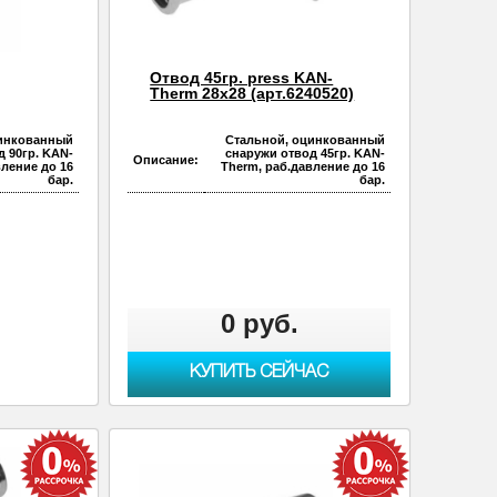
Отвод 45гр. press KAN-
Therm 28х28 (арт.6240520)
цинкованный
Стальной, оцинкованный
д 90гр. KAN-
снаружи отвод 45гр. KAN-
Описание:
вление до 16
Therm, раб.давление до 16
бар.
бар.
0 руб.
КУПИТЬ СЕЙЧАС