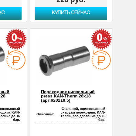
АС
КУПИТЬ СЕЙЧАС
ьный
Переходник ниппельный
х28
press KAN-Therm 28х18
(арт.620218.5)
цинкованный
Стальной, оцинкованный
ходник KAN-
снаружи переходник KAN-
Описание:
вление до 16
Therm, раб.давление до 16
бар.
бар.