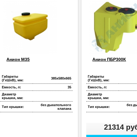
Анион М35
Анион ПБР300К
Габариты
Габариты
385х580х665
(ГхШхВ), мм:
(ГхШхВ), мм:
Емкость, л:
35
Емкость, л:
Диаметр
Диаметр
крышки, мм:
крышки, мм:
без дыхательного
без д
Тип крышки:
Тип крышки:
клапана
21314 ру