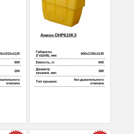
Анион ОНР610КЗ
Габариты
45х1015х1120
600х1335х1130
(ГхШхВ), мм:
600
Емкость, л:
600
Диаметр
200
380
крышки, мм:
ыхательного
без дыхательного
Тип крышки:
клапана
клапана