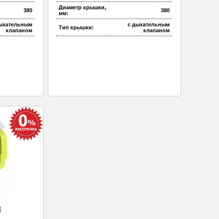
Диаметр крышки,
380
380
мм:
дыхательным
с дыхательным
Тип крышки:
клапаном
клапаном
3