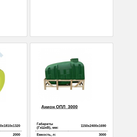
Анион ОПЛ_3000
Габариты
90х1810х1320
1150х2400х1690
(ГхШхВ), мм:
2000
Емкость, л:
3000