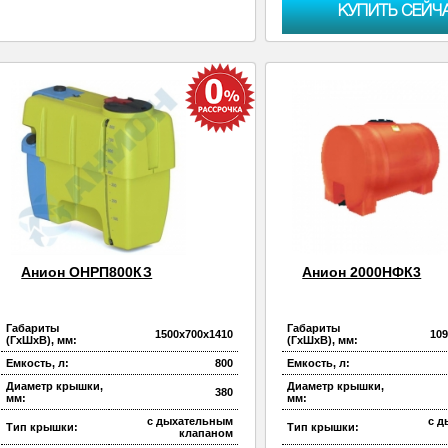
КУПИТЬ СЕЙЧ
Анион ОНРП800КЗ
Анион 2000НФК3
Габариты
Габариты
1500х700х1410
10
(ГхШхВ), мм:
(ГхШхВ), мм:
Емкость, л:
800
Емкость, л:
Диаметр крышки,
Диаметр крышки,
380
мм:
мм:
с дыхательным
с 
Тип крышки:
Тип крышки:
клапаном