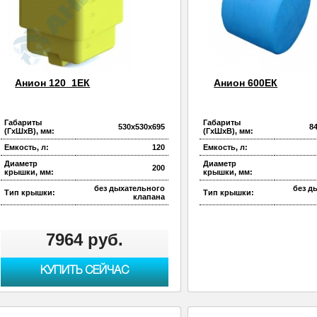
Анион 120_1ЕК
Анион 600ЕК
Габариты
Габариты
530х530х695
8
(ГхШхВ), мм:
(ГхШхВ), мм:
Емкость, л:
120
Емкость, л:
Диаметр
Диаметр
200
крышки, мм:
крышки, мм:
без дыхательного
без д
Тип крышки:
Тип крышки:
клапана
7964 руб.
КУПИТЬ СЕЙЧАС