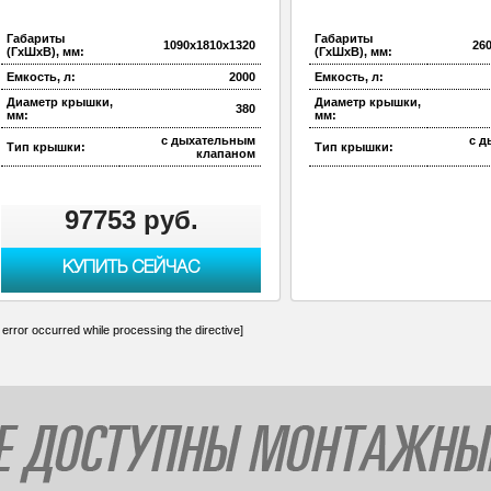
Габариты
Габариты
1090х1810х1320
26
(ГхШхВ), мм:
(ГхШхВ), мм:
Емкость, л:
2000
Емкость, л:
Диаметр крышки,
Диаметр крышки,
380
мм:
мм:
с дыхательным
с 
Тип крышки:
Тип крышки:
клапаном
97753 руб.
КУПИТЬ СЕЙЧАС
 error occurred while processing the directive]