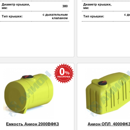
Диаметр крышки,
Диаметр крышки,
380
мм:
мм:
с дыхательным
с 
Тип крышки:
Тип крышки:
клапаном
Емкость Анион 2000ВФК3
Анион ОПЛ_4000ФК