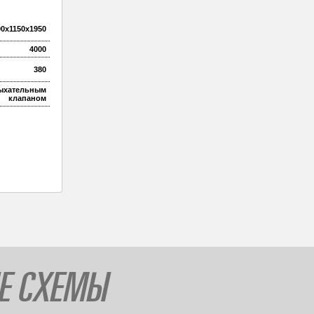
00х1150х1950
4000
380
дыхательным
клапаном