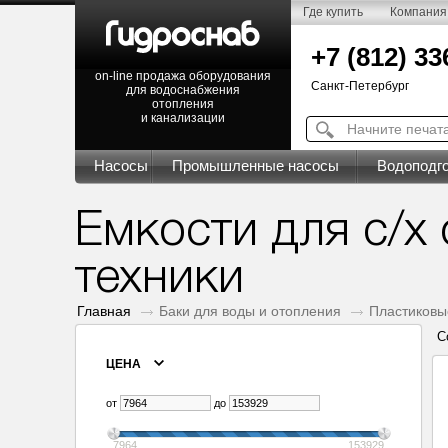
Где купить
Компания
+7 (812) 33
on-line продажа оборудования
Санкт-Петербург
для водоснабжения
отопления
и канализации
Насосы
Промышленные насосы
Водоподго
Емкости для с/х
техники
Главная
Баки для воды и отопления
Пластиковы
С
ЦЕНА
от
до
7964
153929