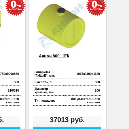
Анион 800_1ЕК
Габариты
750х900х860
1015х1100х1120
(ГхШхВ), мм:
300
Емкость, л:
800
Диаметр
210/310
200
крышки, мм:
ыхательного
без дыхательного
Тип крышки:
клапана
клапана
б.
37013 руб.