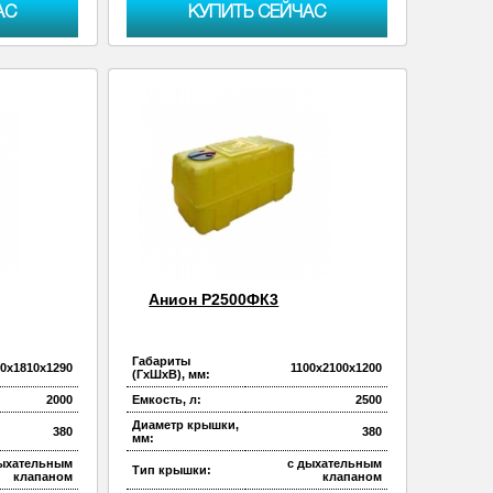
АС
КУПИТЬ СЕЙЧАС
Анион Р2500ФК3
Габариты
90х1810х1290
1100х2100х1200
(ГхШхВ), мм:
2000
Емкость, л:
2500
Диаметр крышки,
380
380
мм:
дыхательным
с дыхательным
Тип крышки:
клапаном
клапаном