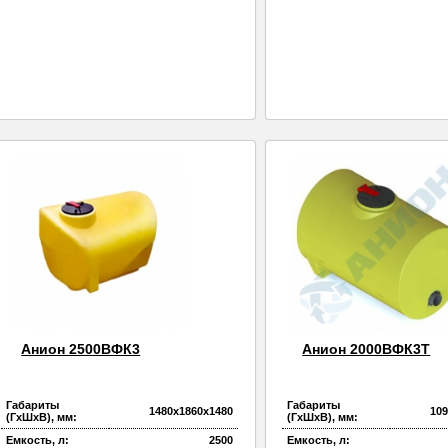
Анион 2500ВФК3
Анион 2000ВФК3Т
Габариты
Габариты
1480х1860х1480
10
(ГхШхВ), мм:
(ГхШхВ), мм:
Емкость, л:
2500
Емкость, л: