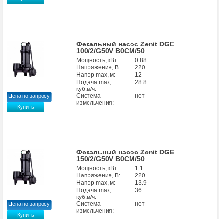
Фекальный насос Zenit DGE
100/2/G50V В0СM/50
Мощность, кВт:
0.88
Напряжение, В:
220
Напор max, м:
12
Подача max,
28.8
куб.м/ч:
Система
нет
Цена по запросу
измельчения:
Купить
Фекальный насос Zenit DGE
150/2/G50V B0СМ/50
Мощность, кВт:
1.1
Напряжение, В:
220
Напор max, м:
13.9
Подача max,
36
куб.м/ч:
Система
нет
Цена по запросу
измельчения:
Купить