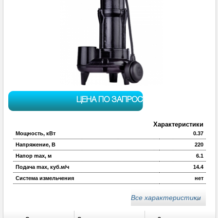
ЦЕНА ПО ЗАПРОСУ
Характеристики
Мощность, кВт
0.37
Напряжение, В
220
Напор max, м
6.1
Подача max, куб.м/ч
14.4
Система измельчения
нет
Присоед. размер
2
Все характеристики
Длина кабеля, м
5
Макс.глубина погружения под зеркало воды, м
20