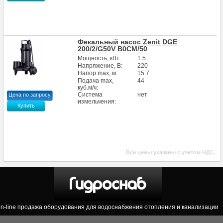
Фекальный насос Zenit DGE
200/2/G50V В0СМ/50
Мощность, кВт:
1.5
Напряжение, В:
220
Напор max, м:
15.7
Подача max,
44
куб.м/ч:
Система
нет
Цена по запросу
измельчения:
Купить
Все цены указаны с учетом НДС.
on-line продажа оборудования для водоснабжения отопления и канализации