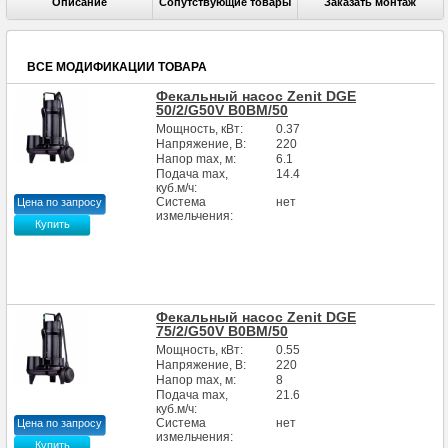
Описание
Сопутствующие товары
Заказать монтаж
Макс.размер проходящих частиц, мм
50
ВСЕ МОДИФИКАЦИИ ТОВАРА
Фекальный насос Zenit DGE
50/2/G50V B0BM/50
Мощность, кВт:
0.37
Напряжение, В:
220
Напор max, м:
6.1
Подача max,
14.4
куб.м/ч:
Система
нет
Цена по запросу
измельчения:
Купить
Фекальный насос Zenit DGE
75/2/G50V В0BM/50
Мощность, кВт:
0.55
Напряжение, В:
220
Напор max, м:
8
Подача max,
21.6
куб.м/ч:
Система
нет
Цена по запросу
измельчения:
Купить