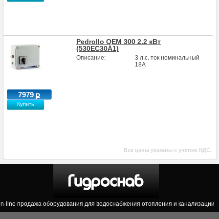
Pedrollo QEM 300 2.2 кВт
(530EC30A1)
Описание:
3 л.с. ток номинальный
18А
7979
Купить
Все цены указаны с учетом НДС.
on-line продажа оборудования для водоснабжения отопления и канализации