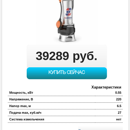
39289 руб.
КУПИТЬ СЕЙЧАС
Характеристики
Мощность, кВт
0.55
Напряжение, В
220
Напор max, м
6.5
Подача max, куб.м/ч
27
Система измельчения
нет
Артикул производителя
48SGV91C0A1