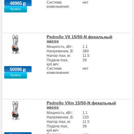
Система
нет
48985
измельчения:
Купить
Pedrollo VX 15/50-N фекальный
насос
Мощность, кВт:
1.1
Напряжение, В:
380
Напор max, м:
11.5
Подача max,
39
куб.м/ч:
Система
нет
50096
измельчения:
Купить
Pedrollo VXm 15/50-N фекальный
насос
Мощность, кВт:
1.1
Напряжение, В:
220
Напор max, м:
11.5
Подача max,
39
куб.м/ч: