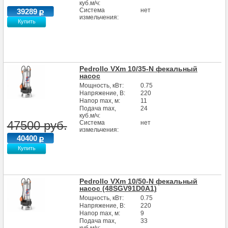
куб.м/ч:
Система
нет
39289
измельчения:
Купить
Pedrollo VXm 10/35-N фекальный
насос
Мощность, кВт:
0.75
Напряжение, В:
220
Напор max, м:
11
Подача max,
24
куб.м/ч:
47500 руб.
Система
нет
измельчения:
40400
Купить
Pedrollo VXm 10/50-N фекальный
насос (48SGV91D0A1)
Мощность, кВт:
0.75
Напряжение, В:
220
Напор max, м:
9
Подача max,
33