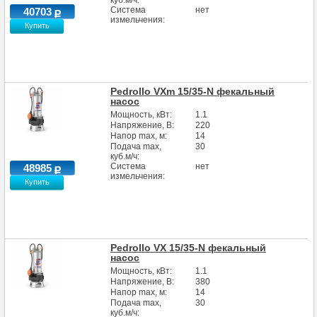
куб.м/ч:
Система
нет
40703
измельчения:
Купить
Pedrollo VXm 15/35-N фекальный
насос
Мощность, кВт:
1.1
Напряжение, В:
220
Напор max, м:
14
Подача max,
30
куб.м/ч:
Система
нет
48985
измельчения:
Купить
Pedrollo VX 15/35-N фекальный
насос
Мощность, кВт:
1.1
Напряжение, В:
380
Напор max, м:
14
Подача max,
30
куб.м/ч: