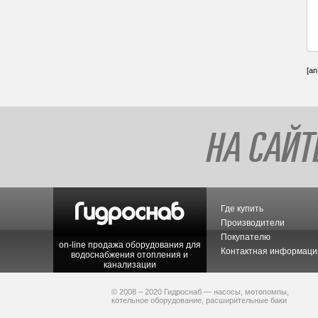
[an
Где купить
Производители
Покупателю
on-line продажа оборудования для
Контактная информаци
водоснабжения отопления и
канализации
© 2008 – 2020 Гидроснаб — насосы, мотопомпы,
котельное оборудование, расширительные баки