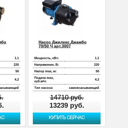
мбо
Насос Джилекс Джамбо
70/50 Ч арт.3007
1.1
Мощность, кВт:
1.1
220
Напряжение, В:
220
50
Напор max, м:
50
Подача max,
4.2
4.2
куб.м/ч:
сасывающий
Тип насоса:
самовсасывающий
б.
14710 руб.
б.
13239 руб.
АС
КУПИТЬ СЕЙЧАС