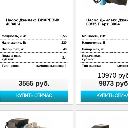
Насос Джилекс ВИХРЕВИК
Насос Джилекс Джа
40/40 Ч
60/35 П арт. 3004
Мощность, кВт:
0,55
Мощность, кВт:
Напряжение, В:
220
Напряжение, В:
Напор max, м:
40
Напор max, м:
Подача max,
Подача max,
2,4
куб.м/ч:
куб.м/ч:
Тип насоса:
самовсасывающий
Тип насоса:
самов
10970 ру
3555 руб.
9873 руб
КУПИТЬ СЕЙЧАС
КУПИТЬ СЕЙЧ