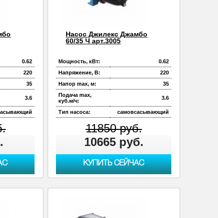
мбо
Насос Джилекс Джамбо
60/35 Ч арт.3005
0.62
Мощность, кВт:
0.62
220
Напряжение, В:
220
35
Напор max, м:
35
Подача max,
3.6
3.6
куб.м/ч:
сасывающий
Тип насоса:
самовсасывающий
б.
11850 руб.
.
10665 руб.
АС
КУПИТЬ СЕЙЧАС