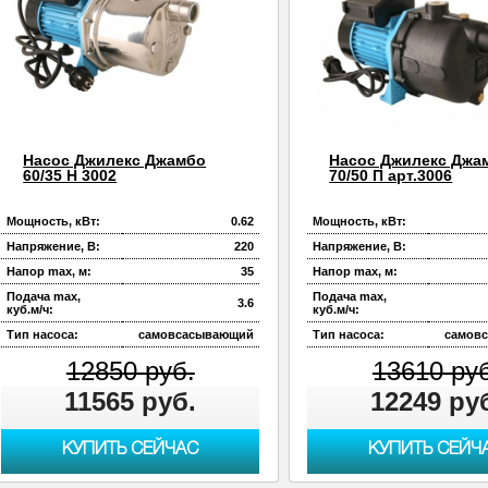
Насос Джилекс Джамбо
Насос Джилекс Джа
60/35 Н 3002
70/50 П арт.3006
Мощность, кВт:
0.62
Мощность, кВт:
Напряжение, В:
220
Напряжение, В:
Напор max, м:
35
Напор max, м:
Подача max,
Подача max,
3.6
куб.м/ч:
куб.м/ч:
Тип насоса:
самовсасывающий
Тип насоса:
самов
12850 руб.
13610 ру
11565 руб.
12249 ру
КУПИТЬ СЕЙЧАС
КУПИТЬ СЕЙЧ