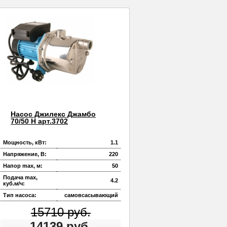
Насос Джилекс Джамбо
70/50 Н арт.3702
Мощность, кВт:
1.1
Напряжение, В:
220
Напор max, м:
50
Подача max,
4.2
куб.м/ч:
Тип насоса:
самовсасывающий
15710 руб.
14139 руб.