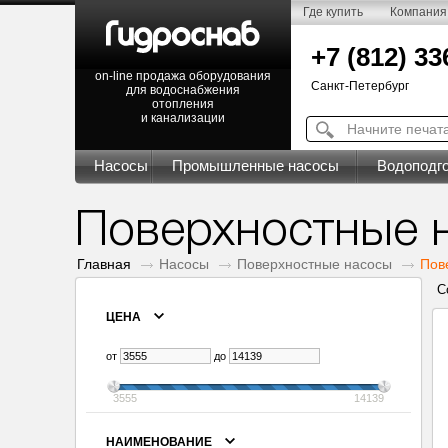
Где купить
Компания
+7 (812) 33
on-line продажа оборудования
Санкт-Петербург
для водоснабжения
отопления
и канализации
Насосы
Промышленные насосы
Водоподго
Поверхностные 
Главная
Насосы
Поверхностные насосы
Пов
С
ЦЕНА
от
до
3555
14139
НАИМЕНОВАНИЕ