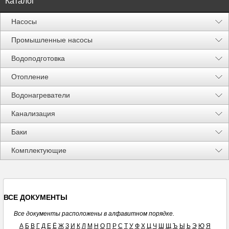
Каталог
Насосы
Промышленные насосы
Водоподготовка
Отопление
Водонагреватели
Канализация
Баки
Акции %
Комплектующие
ВСЕ ДОКУМЕНТЫ
Все документы расположены в алфавитном порядке.
А
Б
В
Г
Д
Е
Ё
Ж
З
И
К
Л
М
Н
О
П
Р
С
Т
У
Ф
Х
Ц
Ч
Ш
Щ
Ъ
Ы
Ь
Э
Ю
Я