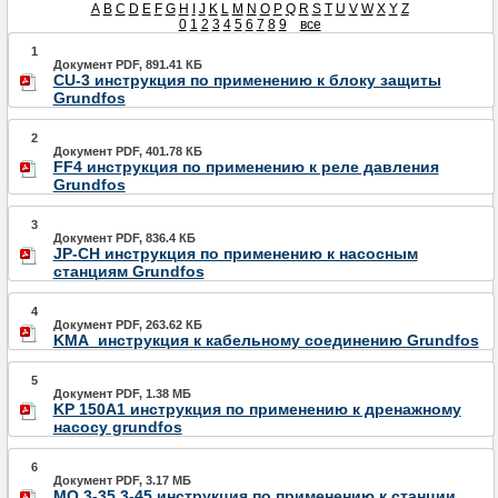
A
B
C
D
E
F
G
H
I
J
K
L
M
N
O
P
Q
R
S
T
U
V
W
X
Y
Z
0
1
2
3
4
5
6
7
8
9
все
1
Документ PDF, 891.41 КБ
CU-3 инструкция по применению к блоку защиты
Grundfos
2
Документ PDF, 401.78 КБ
FF4 инструкция по применению к реле давления
Grundfos
3
Документ PDF, 836.4 КБ
JP-CH инструкция по применению к насосным
станциям Grundfos
4
Документ PDF, 263.62 КБ
KMA_инструкция к кабельному соединению Grundfos
5
Документ PDF, 1.38 МБ
KP 150A1 инструкция по применению к дренажному
насосу grundfos
6
Документ PDF, 3.17 МБ
MQ 3-35,3-45 инструкция по применению к станции