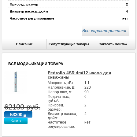
Присоед. размер
2
Диаметр насоса, дюйм
4
Частотное регулирование
нет
Артикул производителя
4940414WLA1
Все характеристики
Количество ступеней, шт
14
Длина кабеля, м
1.7
Описание
Сопутствующие товары
Заказать монтаж
Степень защиты
IP 68
Макс.глубина погружения под зеркало воды, м
100
ВСЕ МОДИФИКАЦИИ ТОВАРА
Pedrollo 4SR 4m/12 насос для
скважины
Мощность, кВт:
1.1
Напряжение, В:
220
Напор max, м:
90
Подача max,
6
куб.м/ч:
62100 руб.
Присоед.
2
размер:
Диаметр насоса,
4
53300
дюйм:
Купить
Частотное
нет
регулирование: