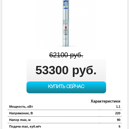
62100 руб.
53300 руб.
КУПИТЬ СЕЙЧАС
Характеристики
Мощность, кВт
1.1
Напряжение, В
220
Напор max, м
90
Подача max, куб.м/ч
6