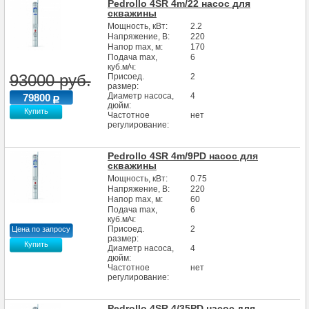
Pedrollo 4SR 4m/22 насос для
скважины
Мощность, кВт:
2.2
Напряжение, В:
220
Напор max, м:
170
Подача max,
6
куб.м/ч:
93000 руб.
Присоед.
2
размер:
Диаметр насоса,
4
79800
дюйм:
Купить
Частотное
нет
регулирование:
Pedrollo 4SR 4m/9PD насос для
скважины
Мощность, кВт:
0.75
Напряжение, В:
220
Напор max, м:
60
Подача max,
6
куб.м/ч:
Присоед.
2
Цена по запросу
размер:
Купить
Диаметр насоса,
4
дюйм:
Частотное
нет
регулирование:
Pedrollo 4SR 4/35PD насос для