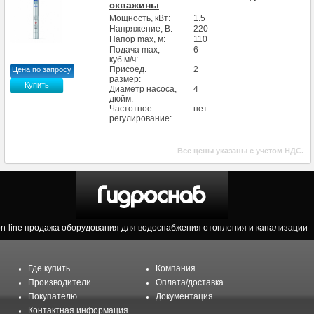
скважины
Мощность, кВт:
1.5
Напряжение, В:
220
Напор max, м:
110
Подача max,
6
куб.м/ч:
Присоед.
2
Цена по запросу
размер:
Купить
Диаметр насоса,
4
дюйм:
Частотное
нет
регулирование:
Все цены указаны с учетом НДС.
on-line продажа оборудования для водоснабжения отопления и канализации
Где купить
Компания
Производители
Оплата/доставка
Покупателю
Документация
Контактная информация