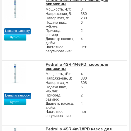
скважины
Мощность, кВт:
3
Напряжение, В:
380
Напор max, м:
230
Подача max,
6
куб.м/ч:
Присоед.
2
Цена по запросу
размер:
Купить
Диаметр насоса,
4
дюйм:
Частотное
нет
регулирование:
Pedrollo 4SR 4/46PD насос для
скважины
Мощность, кВт:
4
Напряжение, В:
380
Напор max, м:
308
Подача max,
6
куб.м/ч:
Присоед.
2
Цена по запросу
размер:
Купить
Диаметр насоса,
4
дюйм:
Частотное
нет
регулирование:
Pedrollo 4SR 4m/18PD насос для