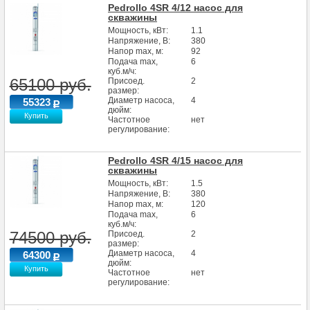
Pedrollo 4SR 4/12 насос для
скважины
Мощность, кВт:
1.1
Напряжение, В:
380
Напор max, м:
92
Подача max,
6
куб.м/ч:
65100 руб.
Присоед.
2
размер:
Диаметр насоса,
4
55323
дюйм:
Купить
Частотное
нет
регулирование:
Pedrollo 4SR 4/15 насос для
скважины
Мощность, кВт:
1.5
Напряжение, В:
380
Напор max, м:
120
Подача max,
6
куб.м/ч:
74500 руб.
Присоед.
2
размер:
Диаметр насоса,
4
64300
дюйм:
Купить
Частотное
нет
регулирование: