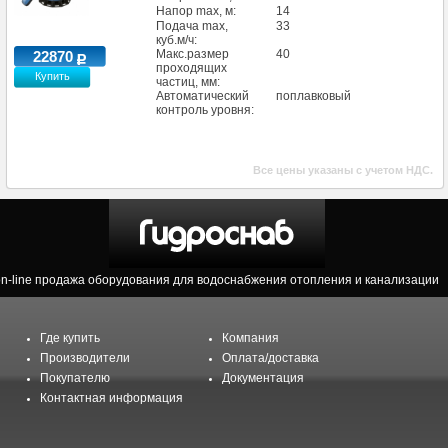
Напор max, м:
14
Подача max,
33
куб.м/ч:
Макс.размер
40
22870
проходящих
Купить
частиц, мм:
Автоматический
поплавковый
контроль уровня:
Все цены указаны с учетом НДС.
on-line продажа оборудования для водоснабжения отопления и канализации
Где купить
Компания
Производители
Оплата/доставка
Покупателю
Документация
Контактная информация