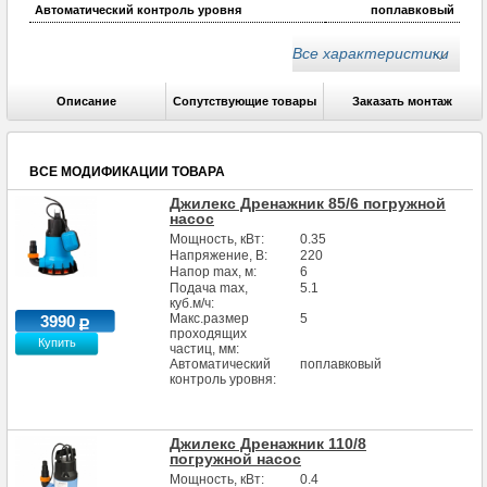
Автоматический контроль уровня
поплавковый
Артикул производителя
5151
Все характеристики
универсальный 1
Присоед. размер
1/2х2х2 1/2
Длина кабеля, м
10
Описание
Сопутствующие товары
Заказать монтаж
Макс.глубина погружения под зеркало
8
воды, м
ВСЕ МОДИФИКАЦИИ ТОВАРА
Джилекс Дренажник 85/6 погружной
насос
Мощность, кВт:
0.35
Напряжение, В:
220
Напор max, м:
6
Подача max,
5.1
куб.м/ч:
Макс.размер
5
3990
проходящих
Купить
частиц, мм:
Автоматический
поплавковый
контроль уровня:
Джилекс Дренажник 110/8
погружной насос
Мощность, кВт:
0.4