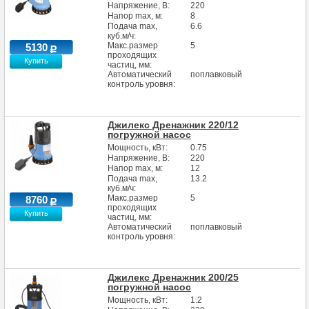
Напряжение, В:
220
Напор max, м:
8
Подача max,
6.6
куб.м/ч:
Макс.размер
5
5130
проходящих
Купить
частиц, мм:
Автоматический
поплавковый
контроль уровня:
Джилекс Дренажник 220/12
погружной насос
Мощность, кВт:
0.75
Напряжение, В:
220
Напор max, м:
12
Подача max,
13.2
куб.м/ч:
Макс.размер
5
8760
проходящих
Купить
частиц, мм:
Автоматический
поплавковый
контроль уровня:
Джилекс Дренажник 200/25
погружной насос
Мощность, кВт:
1.2