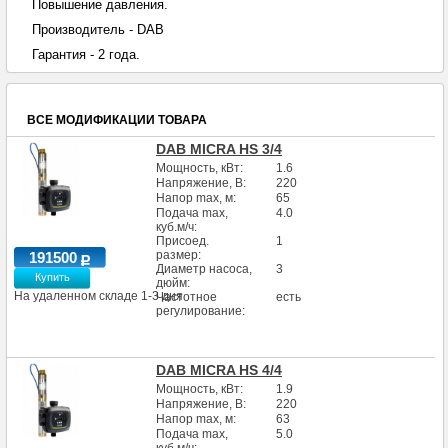
Повышение давления.
Производитель - DAB
Гарантия - 2 года.
ВСЕ МОДИФИКАЦИИ ТОВАРА
DAB MICRA HS 3/4
Мощность, кВт:
1.6
Напряжение, В:
220
Напор max, м:
65
Подача max,
4.0
куб.м/ч:
Присоед.
1
размер:
191500
Диаметр насоса,
3
Купить
дюйм:
На удаленном складе 1-3 дня
Частотное
есть
регулирование:
DAB MICRA HS 4/4
Мощность, кВт:
1.9
Напряжение, В:
220
Напор max, м:
63
Подача max,
5.0