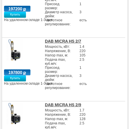
куб.м/ч:
Присоед.
1
размер:
197200
Диаметр насоса,
3
Купить
дюйм:
На удаленном складе 1-3 дня
Частотное
есть
регулирование:
DAB MICRA HS 2/7
Мощность, кВт:
1.4
Напряжение, В:
220
Напор max, м:
105
Подача max,
2.5
куб.м/ч:
Присоед.
1
размер:
197800
Диаметр насоса,
3
Купить
дюйм:
На удаленном складе 1-3 дня
Частотное
есть
регулирование:
DAB MICRA HS 2/9
Мощность, кВт:
1.7
Напряжение, В:
220
Напор max, м:
128
Подача max,
2.5
куб.м/ч: